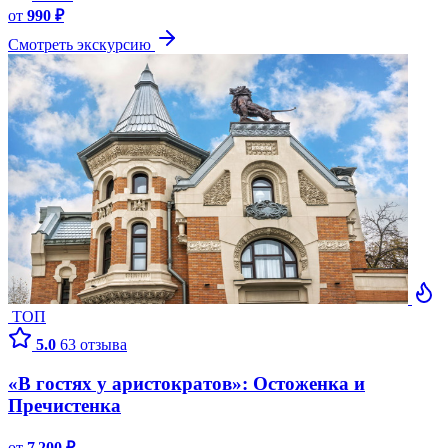
от
990 ₽
Смотреть экскурсию
ТОП
5.0
63 отзыва
«В гостях у аристократов»: Остоженка и
Пречистенка
от
7 200 ₽