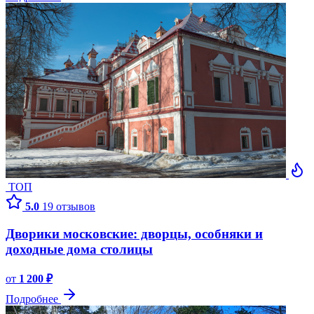
ТОП
5.0
19 отзывов
Дворики московские: дворцы, особняки и
доходные дома столицы
от
1 200 ₽
Подробнее