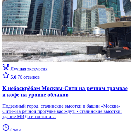
Лучшая экскурсия
5.0
76 отзывов
К небоскрёбам Москвы-Сити на речном трамвае
и кофе на уровне облаков
Подземный город, сталинские высотки и башни «Москва-
Сити»На речной прогулке вас ждут: • сталинские высотки:
здание МИДа и гостини…
2 часа