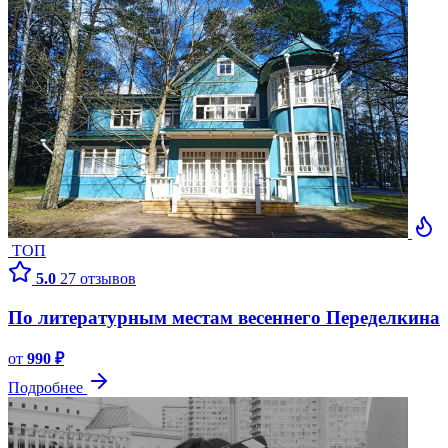
ТОП
5.0
27 отзывов
По литературным местам весеннего Переделкина
от
990 ₽
Подробнее