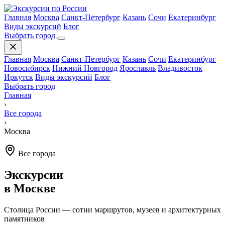
Главная
Москва
Санкт-Петербург
Казань
Сочи
Екатеринбург
Виды экскурсий
Блог
Выбрать город
Главная
Москва
Санкт-Петербург
Казань
Сочи
Екатеринбург
Новосибирск
Нижний Новгород
Ярославль
Владивосток
Иркутск
Виды экскурсий
Блог
Выбрать город
Главная
›
Все города
›
Москва
Все города
Экскурсии
в Москве
Столица России — сотни маршрутов, музеев и архитектурных
памятников