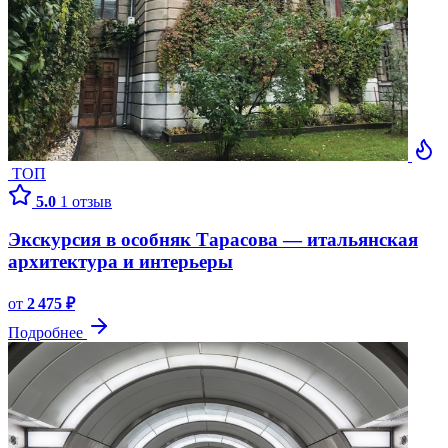
ТОП
5.0
1 отзыв
Экскурсия в особняк Тарасова — итальянская
архитектура и интерьеры
от
2 475 ₽
Подробнее